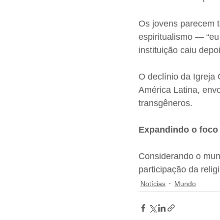
Os jovens parecem te
espiritualismo — “eu
instituição caiu dep
O declínio da Igreja
América Latina, env
transgêneros.
Expandindo o foco
Considerando o mund
participação da rel
Notícias
Mundo