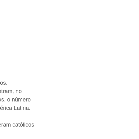
os, 
stram, no 
os, o número 
rica Latina.
eram católicos 