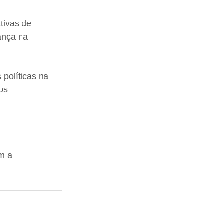
tivas de 
ança na 
políticas na 
os 
m a 