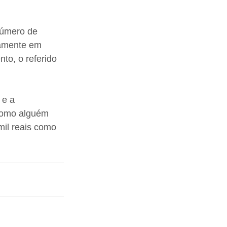
número de 
samente em 
to, o referido 
 e a 
 Como alguém 
il reais como 