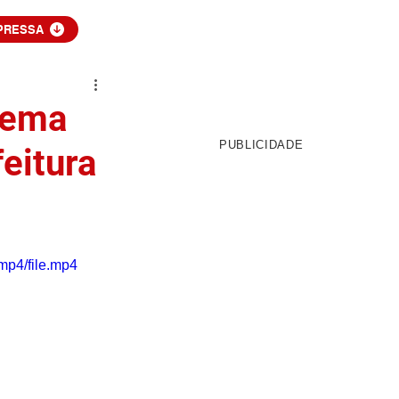
PRESSA
uema
PUBLICIDADE
eitura
mp4/file.mp4