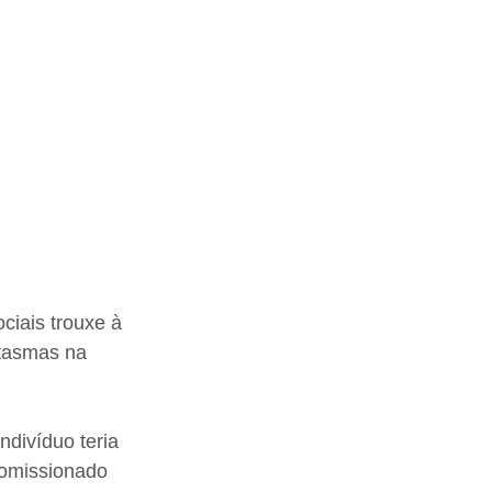
iais trouxe à 
tasmas na 
divíduo teria 
comissionado 