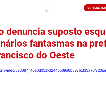
VERSÃO IM
o denuncia suposto esq
onários fantasmas na pref
rancisco do Oeste
ic.com/video/393387_40e3d051fcf244bb89a8b897b1f33a70/720p/