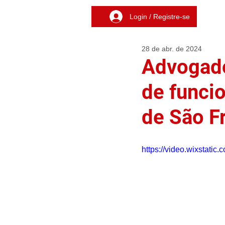
Login / Registre-se
28 de abr. de 2024
Advogad
de funci
de São F
https://video.wixstat