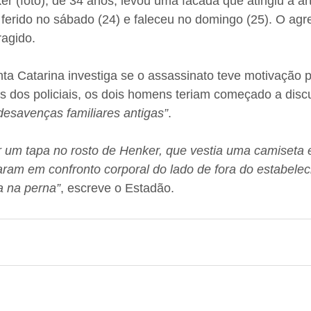
er (foto), de 34 anos, levou uma facada que atingiu a art
i ferido no sábado (24) e faleceu no domingo (25). O agr
ragido.
nta Catarina investiga se o assassinato teve motivação po
dos policiais, os dois homens teriam começado a discut
 desavenças familiares antigas”
.
r um tapa no rosto de Henker, que vestia uma camiseta 
aram em confronto corporal do lado de fora do estabele
a na perna”
, escreve o Estadão.