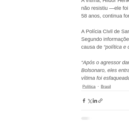
A vítima, Hildor Henk
não resistiu —ele fo
58 anos, continua fo
A Polícia Civil de Sa
Segundo informações 
causa de 
“política e
“Após o agressor da
Bolsonaro, eles entr
vítima foi esfaquead
Política
Brasil