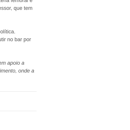
éria femoral e 
essor, que tem 
lítica. 
ir no bar por 
em apoio a 
cimento, onde a 