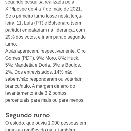
segundo pesquisa realizada pela 
XP/Ipespe de 4 a 7 de maio de 2021. 
Se o primeiro turno fosse nesta terça-
feira, 11, Lula (PT) e Bolsonaro (sem 
partido) empatariam na liderança, com 
29% dos votos, e iriam para o segundo 
turno.
Atrás aparecem, respectivamente, Ciro 
Gomes (PDT), 9%; Moro, 8%; Huck, 
5%; Mandetta e Doria, 3%; e Boulos, 
2%. Dos entrevistados, 14% não 
sabem/não responderam ou votariam 
branco/nulo. A margem de erro do 
levantamento é de 3,2 pontos 
percentuais para mais ou para menos.
Segundo turno
O estudo, que ouviu 1.000 pessoas em 
todas as regiões do país, também 