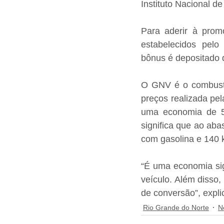
Instituto Nacional d
Para aderir à promo
estabelecidos pelo
bônus é depositado d
O GNV é o combustí
preços realizada pel
uma economia de 5
significa que ao ab
com gasolina e 140
“É uma economia sign
veículo. Além disso,
de conversão”, expli
Rio Grande do Norte
N