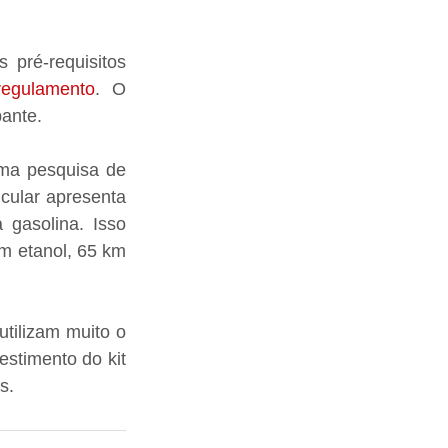
pré-requisitos 
/regulamento
. O 
pante.
ma pesquisa de 
cular apresenta 
asolina. Isso 
m etanol, 65 km 
tilizam muito o 
stimento do kit 
s.