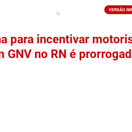
VERSÃO IM
 para incentivar motoris
em GNV no RN é prorroga