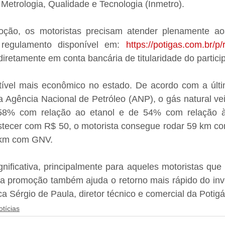
e Metrologia, Qualidade e Tecnologia (Inmetro).
ção, os motoristas precisam atender plenamente aos 
 regulamento disponível em: 
https://potigas.com.br/p
iretamente em conta bancária de titularidade do partici
vel mais econômico no estado. De acordo com a últi
a Agência Nacional de Petróleo (ANP), o gás natural vei
8% com relação ao etanol e de 54% com relação à g
astecer com R$ 50, o motorista consegue rodar 59 km co
 km com GNV.
ificativa, principalmente para aqueles motoristas que u
 a promoção também ajuda o retorno mais rápido do inve
ca Sérgio de Paula, diretor técnico e comercial da Potigá
otícias