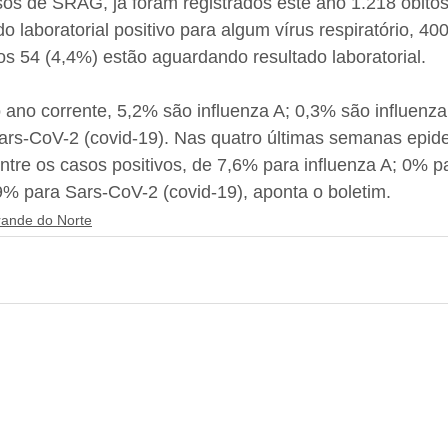
os de SRAG, já foram registrados este ano 1.218 óbitos
o laboratorial positivo para algum vírus respiratório, 40
s 54 (4,4%) estão aguardando resultado laboratorial.
o ano corrente, 5,2% são influenza A; 0,3% são influenz
rs-CoV-2 (covid-19). Nas quatro últimas semanas epide
ntre os casos positivos, de 7,6% para influenza A; 0% pa
% para Sars-CoV-2 (covid-19), aponta o boletim.
rande do Norte