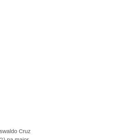
Oswaldo Cruz 
G) na maior 