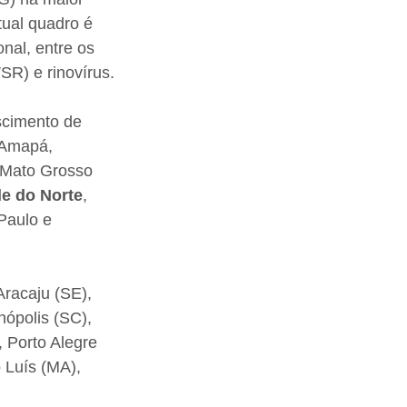
tual quadro é 
onal, entre os 
VSR) e rinovírus.
scimento de 
 Amapá, 
 Mato Grosso 
e do Norte
, 
Paulo e 
racaju (SE), 
ópolis (SC), 
 Porto Alegre 
 Luís (MA), 