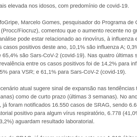
mais elevada nos idosos, com predomínio de covid-19.
nfoGripe, Marcelo Gomes, pesquisador do Programa de
z (Procc/Fiocruz), comentou que o aumento recente no g
nálise pode estar relacionado ao rinovírus, à influenza
os casos positivos deste ano, 10,1% são influenza A; 0,3
 65,4% são Sars-CoV-2 (covid-19). Nas quatro últimas
revalência entre os casos positivos foi de 14,2% para in
4,5% para VSR; e 61,1% para Sars-CoV-2 (covid-19).
 cenário atual sugere sinal de expansão nas tendências 
manas) como de curto prazo (últimas 3 semanas). No ano
, já foram notificados 16.550 casos de SRAG, sendo 6.6
orial positivo para algum vírus respiratório, 6.778 (41,0
3,2%) aguardam resultado laboratorial.