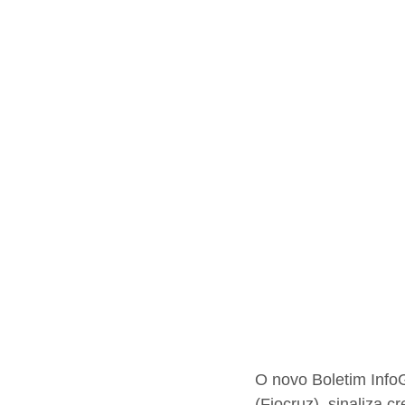
O novo Boletim InfoG
(Fiocruz), sinaliza