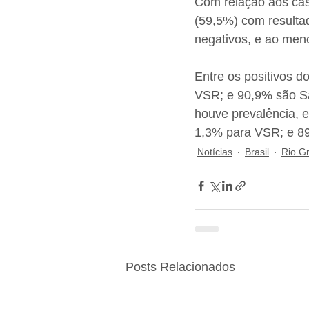
Com relação aos cas
(59,5%) com resultad
negativos, e ao meno
Entre os positivos d
VSR; e 90,9% são Sa
houve prevalência, e
1,3% para VSR; e 89
Notícias
Brasil
Rio G
Posts Relacionados