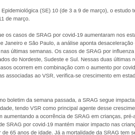
Epidemiológica (SE) 10 (de 3 a 9 de março), o estudo 
11 de março.
ue os casos de SRAG por covid-19 aumentaram nos est
de Janeiro e São Paulo, a análise aponta desaceleração
as últimas semanas. Os casos de SRAG por influenza A
os do Nordeste, Sudeste e Sul. Nessas duas últimas r
 casos ocorrem em combinação com o aumento por covid
as associadas ao VSR, verifica-se crescimento em estad
 no boletim da semana passada, a SRAG segue impacta
 idade, tendo VSR como principal agente desse crescime
em aumentando a ocorrência de SRAG em crianças, pré-
a de SRAG por covid-19 mantém maior impacto nas crian
ir de 65 anos de idade. Já a mortalidade da SRAG tem s