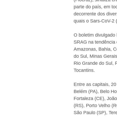
parte do país, em to
decorrente dos divers
quais o Sars-CoV-2 (c
O boletim divulgado
SRAG na tendência d
Amazonas, Bahia, Cea
do Sul, Minas Gerais
Rio Grande do Sul, R
Tocantins.
Entre as capitais, 2
Belém (PA), Belo Hor
Fortaleza (CE), Joã
(RS), Porto Velho (R
São Paulo (SP), Teres