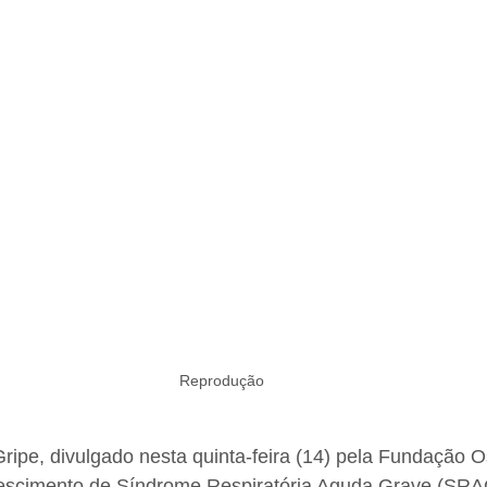
Reprodução
ripe, divulgado nesta quinta-feira (14) pela Fundação 
 crescimento de Síndrome Respiratória Aguda Grave (SRA