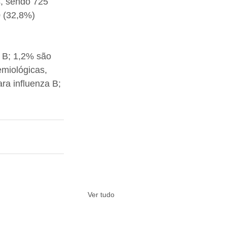
, sendo 725 
0 (32,8%) 
a B; 1,2% são 
miológicas, 
ra influenza B; 
Ver tudo