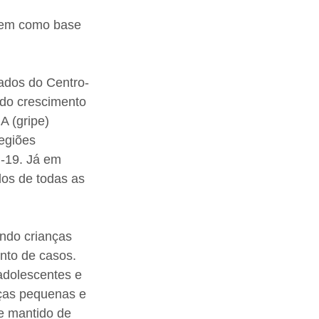
tem como base 
ados do Centro-
 do crescimento 
 (gripe) 
egiões 
-19. Já em 
os de todas as 
ndo crianças 
nto de casos. 
adolescentes e 
ças pequenas e 
e mantido de 