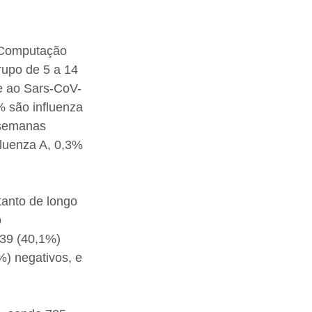
 Computação 
rupo de 5 a 14 
 e ao Sars-CoV-
% são influenza 
 semanas 
fluenza A, 0,3% 
tanto de longo 
 
39 (40,1%) 
%) negativos, e 