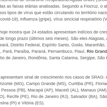
das as faixas etárias analisadas. Segundo a Fiocruz, o a
os tipos de vírus que estão circulando no território naci
ovid-19), influenza (gripe), vírus sincicial respiratório (
 hoje mostra que 24 estados apresentam indícios de cre
e longo prazo (últimos seis meses). São eles Alagoas,
rá, Distrito Federal, Espírito Santo, Goiás, Maranhão,
, Pará, Paraíba, Paraná, Pernambuco, Piauí, 
Rio Grand
io de Janeiro, Rondônia, Santa Catarina, Sergipe, São 
0 apresentam sinal de crescimento nos casos de SRAG: A
izonte (MG), Campo Grande (MS), Curitiba (PR), Florian
o Pessoa (PB), Macapá (AP), Maceió (AL), Manaus (AM),
O), Recife (PE), Rio de Janeiro (RJ), Salvador (BA), São
ina (PI) e Vitória (ES).