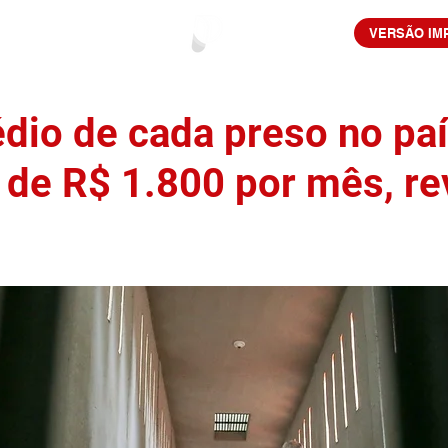
VERSÃO IM
dio de cada preso no paí
 de R$ 1.800 por mês, re