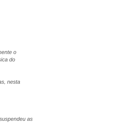
mente o 
ica do 
s, nesta 
) suspendeu as 