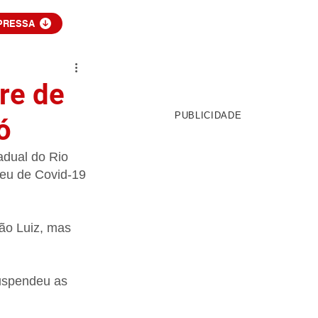
PRESSA
re de
PUBLICIDADE
ó
adual do Rio 
eu de Covid-19 
São Luiz, mas 
uspendeu as 