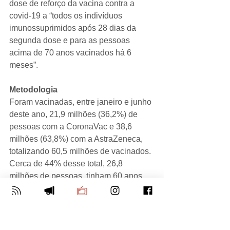
dose de reforço da vacina contra a 
covid-19 a “todos os indivíduos 
imunossuprimidos após 28 dias da 
segunda dose e para as pessoas 
acima de 70 anos vacinados há 6 
meses”.
Metodologia
Foram vacinadas, entre janeiro e junho 
deste ano, 21,9 milhões (36,2%) de 
pessoas com a CoronaVac e 38,6 
milhões (63,8%) com a AstraZeneca, 
totalizando 60,5 milhões de vacinados. 
Cerca de 44% desse total, 26,8 
milhões de pessoas, tinham 60 anos 
ou mais. Nesse sentido, os principais 
resultados dizem respeito à redução de 
hospitalizações, admissões em UTI e 
mortes especificamente para essa faixa 