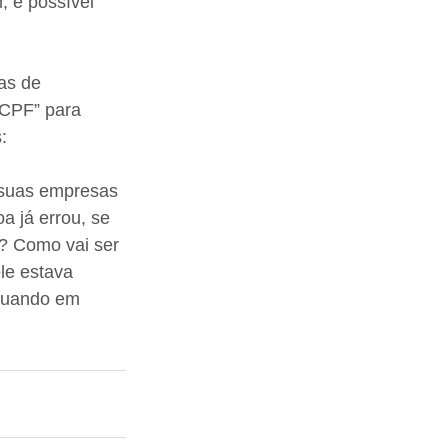
, é possível 
as de 
 CPF” para 
:
 suas empresas 
 já errou, se 
? Como vai ser 
le estava 
Quando em 