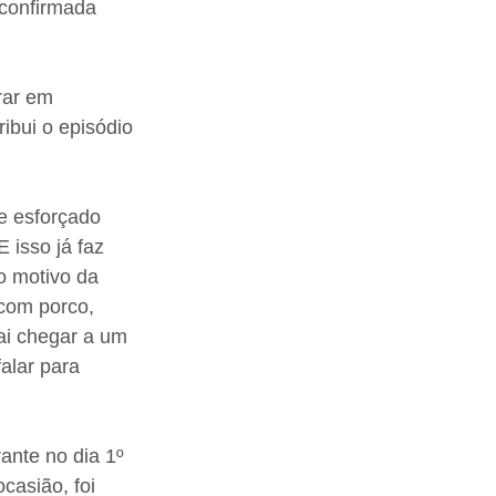
 confirmada 
rar em 
ibui o episódio 
e esforçado 
 isso já faz 
o motivo da 
com porco, 
ai chegar a um 
alar para 
ante no dia 1º 
casião, foi 