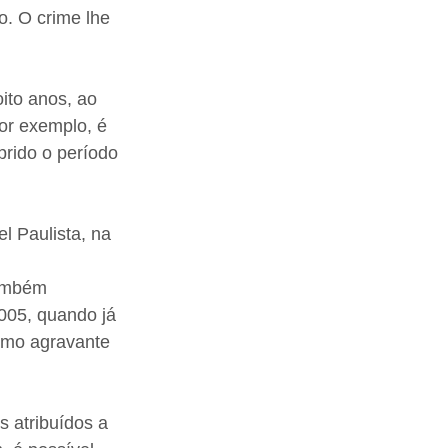
o. O crime lhe 
ito anos, ao 
or exemplo, é 
rido o período 
 Paulista, na 
também 
005, quando já 
como agravante 
 atribuídos a 