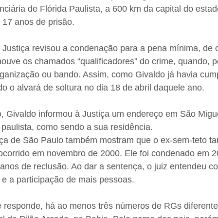
nciária de Flórida Paulista, a 600 km da capital do estad
17 anos de prisão.
 Justiça revisou a condenação para a pena mínima, de o
houve os chamados “qualificadores” do crime, quando, p
ganização ou bando. Assim, como Givaldo já havia cump
do o alvará de soltura no dia 18 de abril daquele ano.
, Givaldo informou à Justiça um endereço em São Miguel
l paulista, como sendo a sua residência.
tiça de São Paulo também mostram que o ex-sem-teto 
 ocorrido em novembro de 2000. Ele foi condenado em 2
 anos de reclusão. Ao dar a sentença, o juiz entendeu 
 e a participação de mais pessoas.
 responde, há ao menos três números de RGs diferentes