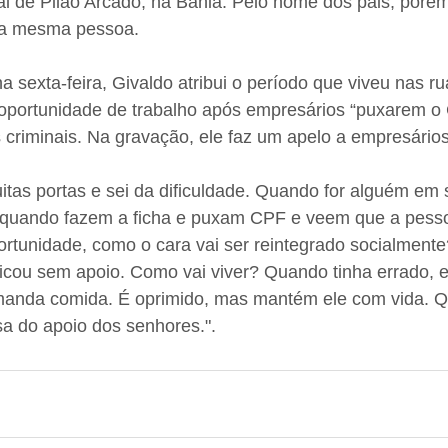
al de Pilão Arcado, na Bahia. Pelo nome dos pais, porém
r da mesma pessoa.
a sexta-feira, Givaldo atribui o período que viveu nas ru
e oportunidade de trabalho após empresários “puxarem o
criminais. Na gravação, ele faz um apelo a empresários
itas portas e sei da dificuldade. Quando for alguém em
, quando fazem a ficha e puxam CPF e veem que a pessoa
rtunidade, como o cara vai ser reintegrado socialmente
ficou sem apoio. Como vai viver? Quando tinha errado, e
 manda comida. É oprimido, mas mantém ele com vida. 
sa do apoio dos senhores.".