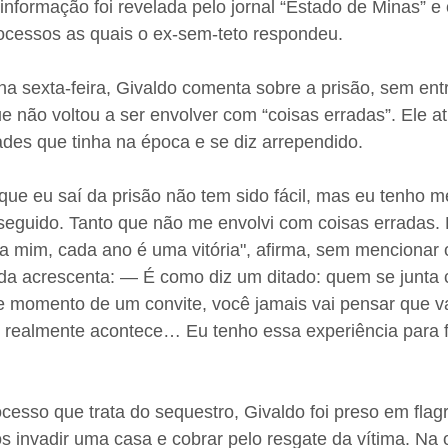
informação foi revelada pelo jornal “Estado de Minas” e
ocessos as quais o ex-sem-teto respondeu.
a sexta-feira, Givaldo comenta sobre a prisão, sem ent
e não voltou a ser envolver com “coisas erradas”. Ele atr
ades que tinha na época e se diz arrependido.
ue eu saí da prisão não tem sido fácil, mas eu tenho m
eguido. Tanto que não me envolvi com coisas erradas. E
a mim, cada ano é uma vitória", afirma, sem mencionar 
da acrescenta: — É como diz um ditado: quem se junta 
e momento de um convite, você jamais vai pensar que v
 realmente acontece… Eu tenho essa experiência para f
esso que trata do sequestro, Givaldo foi preso em flagr
s invadir uma casa e cobrar pelo resgate da vítima. Na o