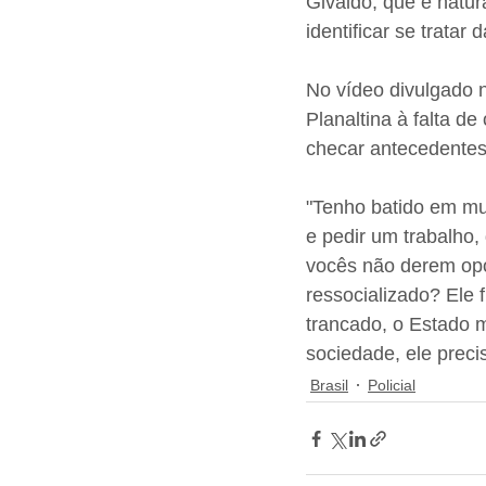
Givaldo, que é natur
identificar se trata
No vídeo divulgado n
Planaltina à falta d
checar antecedentes 
"Tenho batido em mu
e pedir um trabalho
vocês não derem opo
ressocializado? Ele 
trancado, o Estado
sociedade, ele preci
Brasil
Policial