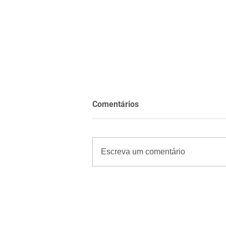
Comentários
Escreva um comentário
RN registra maior queda do
comércio varejista do
Nordeste em maio; recuo
registrado foi de 1,3%,
segundo o IBGE