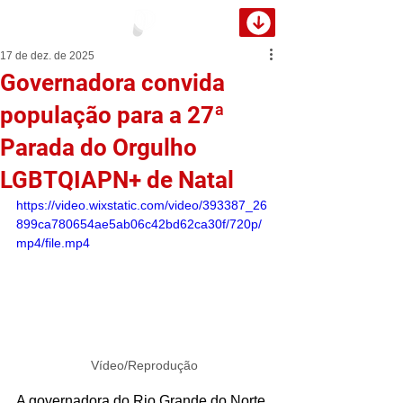
17 de dez. de 2025
Governadora convida
população para a 27ª
Parada do Orgulho
LGBTQIAPN+ de Natal
https://video.wixstatic.com/video/393387_26
899ca780654ae5ab06c42bd62ca30f/720p/
mp4/file.mp4
Vídeo/Reprodução
A governadora do Rio Grande do Norte 