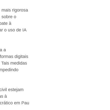
 mais rigorosa 
u sobre o 
bate à 
ar o uso de IA 
a a 
ormas digitais 
. Tais medidas 
 impedindo 
ivil estejam 
as à 
ocrático em Pau 