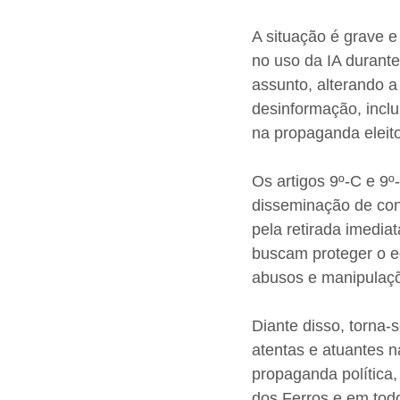
A situação é grave e
no uso da IA durante 
assunto, alterando 
desinformação, inclu
na propaganda eleito
Os artigos 9º-C e 9
disseminação de cont
pela retirada imedia
buscam proteger o equ
abusos e manipulaç
Diante disso, torna-s
atentas e atuantes na
propaganda política,
dos Ferros e em todo