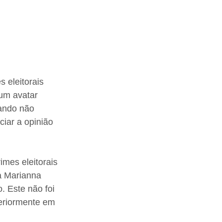
 eleitorais 
um avatar 
ando não 
ciar a opinião 
mes eleitorais 
ta Marianna 
 Este não foi 
teriormente em 