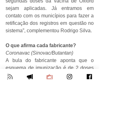
segundas doses da vacina de Oxford 
sejam aplicadas. Já entramos em 
contato com os municípios para fazer a 
retificação dos registros em questão no 
sistema”, complementou Rodrigo Silva.
O que afirma cada fabricante?
Coronavac (Sinovac/Butantan)
A bula do fabricante aponta que o 
esquema de imunização é de 2 doses 
de 0,5 mL com intervalo de 2 a 4 
semanas (14 a 28 dias) entre as doses, 
porém os estudos de imunogenicidade 
fase 2 indicam uma melhor resposta 
imunológica da vacina com intervalo de 
28 dias.
CoviShield 
(Oxford/AstraZeneca/Fiocruz)