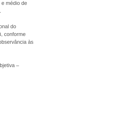
 e médio de 
.
onal do 
 conforme 
observância às 
jetiva – 