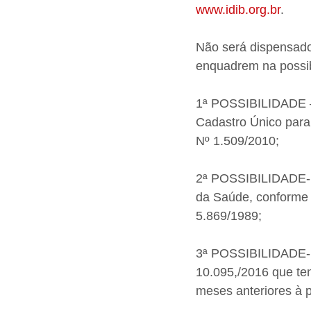
www.idib.org.br
.
Não será dispensado
enquadrem na possib
1ª POSSIBILIDADE – 
Cadastro Único para
Nº 1.509/2010;
2ª POSSIBILIDADE- d
da Saúde, conforme 
5.869/1989;
3ª POSSIBILIDADE- d
10.095,/2016 que te
meses anteriores à p