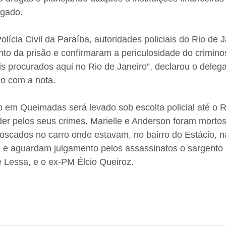
egado.
ícia Civil da Paraíba, autoridades policiais do Rio de J
o da prisão e confirmaram a periculosidade do crimino
is procurados aqui no Rio de Janeiro”, declarou o deleg
o com a nota.
 em Queimadas será levado sob escolta policial até o Ri
er pelos seus crimes. Marielle e Anderson foram mortos
scados no carro onde estavam, no bairro do Estácio, na
s e aguardam julgamento pelos assassinatos o sargento
ie Lessa, e o ex-PM Élcio Queiroz.