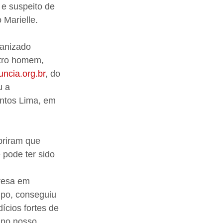
e suspeito de 
 Marielle.
ganizado 
tro homem, 
ncia.org.br
, do 
u a 
ntos Lima, em 
briram que 
 pode ter sido 
resa em 
upo, conseguiu 
ícios fortes de 
 no nosso 