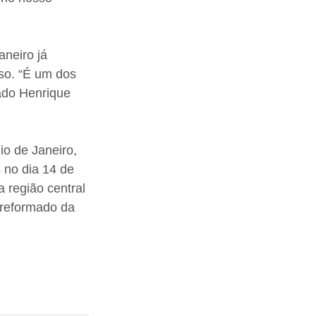
aneiro já 
so. “É um dos 
ado Henrique 
o de Janeiro, 
 no dia 14 de 
 região central 
 reformado da 