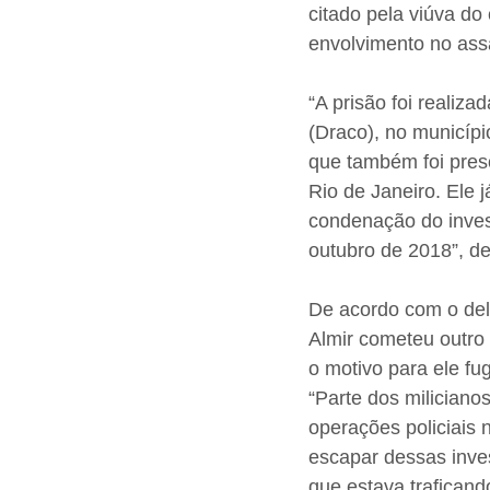
citado pela viúva do
envolvimento no assa
“A prisão foi realiz
(Draco), no municíp
que também foi preso
Rio de Janeiro. Ele j
condenação do inves
outubro de 2018”, de
De acordo com o del
Almir cometeu outro 
o motivo para ele fug
“Parte dos milician
operações policiais
escapar dessas inves
que estava traficand