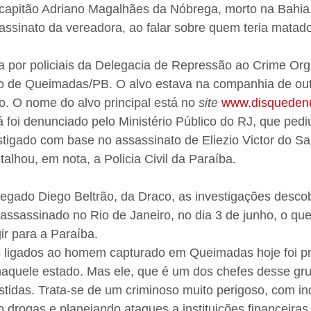
 capitão Adriano Magalhães da Nóbrega, morto na Bahia 
ssinato da vereadora, ao falar sobre quem teria matado
ada por policiais da Delegacia de Repressão ao Crime Or
io de Queimadas/PB. O alvo estava na companhia de ou
. O nome do alvo principal está no 
site
www.disquedenu
á foi denunciado pelo Ministério Público do RJ, que pedi
tigado com base no assassinato de Eliezio Victor do Sa
talhou, em nota, a Policia Civil da Paraíba.
egado Diego Beltrão, da Draco, as investigações desco
assassinado no Rio de Janeiro, no dia 3 de junho, o que
ir para a Paraíba.
os ligados ao homem capturado em Queimadas hoje foi p
 naquele estado. Mas ele, que é um dos chefes desse gr
tidas. Trata-se de um criminoso muito perigoso, com ind
o drogas e planejando ataques a instituições financeiras