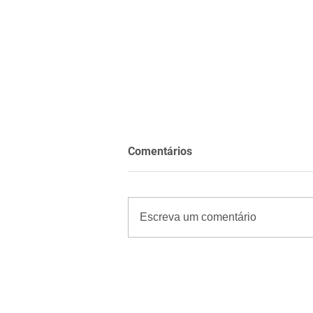
Comentários
Escreva um comentário
Mulher suspeita de
sequestrar bebê e atear fogo
na mãeda criança é presa