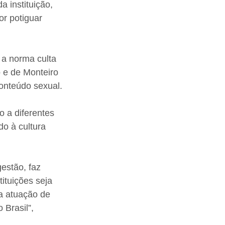
 instituição, 
or potiguar 
a norma culta 
o e de Monteiro 
conteúdo sexual.
 a diferentes 
o à cultura 
estão, faz 
ituições seja 
 a atuação de 
Brasil”, 