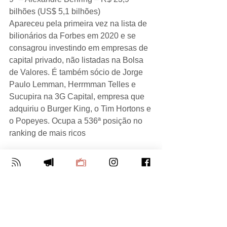
bilhões (US$ 5,1 bilhões)
Apareceu pela primeira vez na lista de 
bilionários da Forbes em 2020 e se 
consagrou investindo em empresas de 
capital privado, não listadas na Bolsa 
de Valores. É também sócio de Jorge 
Paulo Lemman, Herrmman Telles e 
Sucupira na 3G Capital, empresa que 
adquiriu o Burger King, o Tim Hortons e 
o Popeyes. Ocupa a 536ª posição no 
ranking de mais ricos
10º – Luciano Hang – R$ 22,5 bilhões 
(US$ 4,8 bilhões)
Em 1986, fundou a Havan, uma loja de 
departamento que se tornou uma das 
maiores do ramo. A marca está 
presente em 155 cidades brasileiras e 