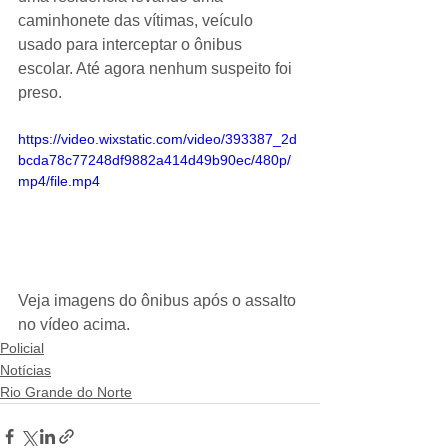
caminhonete das vítimas, veículo 
usado para interceptar o ônibus 
escolar. Até agora nenhum suspeito foi 
preso.
https://video.wixstatic.com/video/393387_2d
bcda78c77248df9882a414d49b90ec/480p/
mp4/file.mp4
Veja imagens do ônibus após o assalto 
no vídeo acima.
Policial
Notícias
Rio Grande do Norte