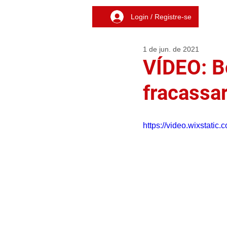
Login / Registre-se
1 de jun. de 2021
VÍDEO: B
fracassa
https://video.wixstat