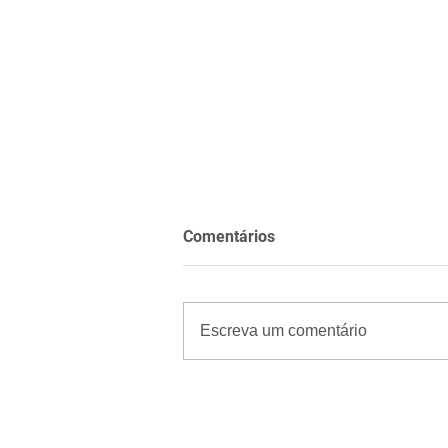
Comentários
Escreva um comentário
Mulher suspeita de
sequestrar bebê e atear fogo
na mãeda criança é presa