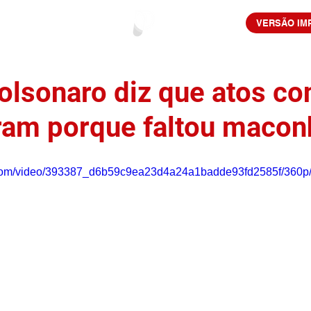
VERSÃO IM
olsonaro diz que atos con
ram porque faltou macon
ic.com/video/393387_d6b59c9ea23d4a24a1badde93fd2585f/360p/