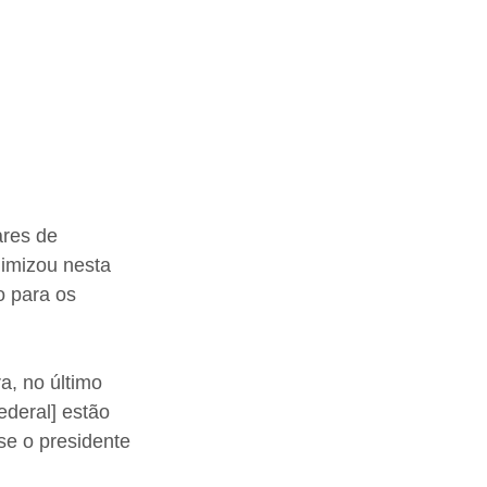
res de 
imizou nesta 
o para os 
, no último 
deral] estão 
se o presidente 