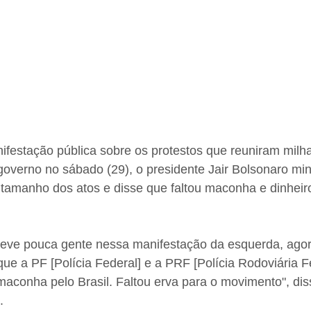
festação pública sobre os protestos que reuniram milha
overno no sábado (29), o presidente Jair Bolsonaro min
 tamanho dos atos e disse que faltou maconha e dinheir
teve pouca gente nessa manifestação da esquerda, agora
e a PF [Polícia Federal] e a PRF [Polícia Rodoviária Fe
aconha pelo Brasil. Faltou erva para o movimento", dis
.