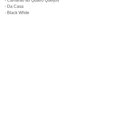
- Camarão ao Quatro Queijos
- Da Casa
- Black White