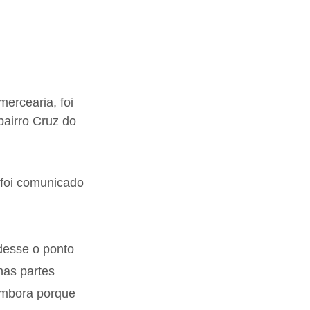
ercearia, foi 
bairro Cruz do 
 foi comunicado 
ndesse o ponto 
nas partes 
embora porque 