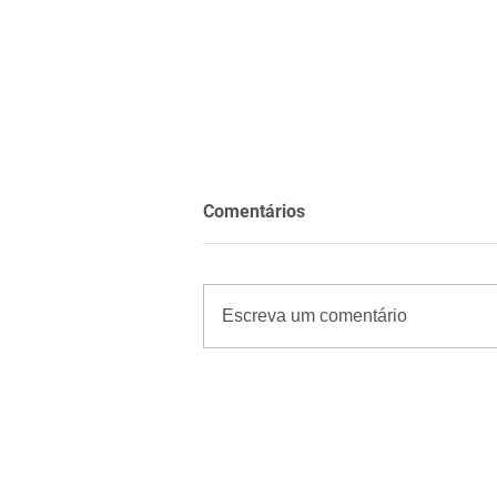
Comentários
Escreva um comentário
RN registra maior queda do
comércio varejista do
Nordeste em maio; recuo
registrado foi de 1,3%,
segundo o IBGE