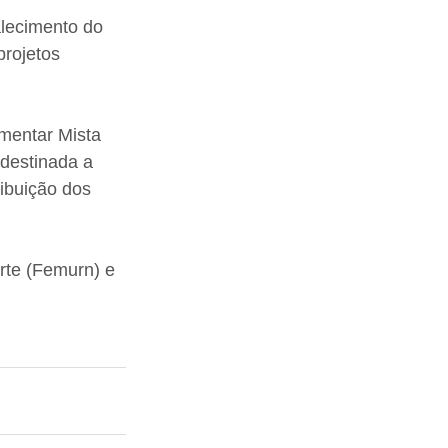
alecimento do 
rojetos 
mentar Mista 
destinada a 
ibuição dos 
rte (Femurn) e 