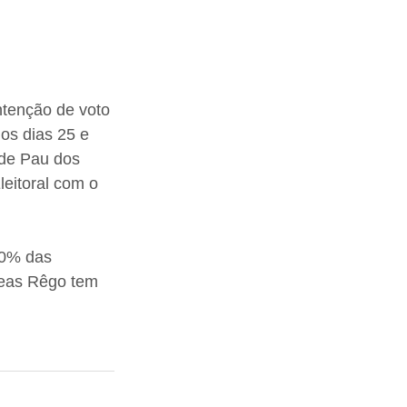
ntenção de voto 
os dias 25 e 
 de Pau dos 
eitoral com o 
00% das 
seas Rêgo tem 