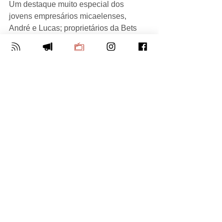
Um destaque muito especial dos 
jovens empresários micaelenses, 
André e Lucas; proprietários da Bets 
88. Ocasião em que a Bets 88 foi 
homenageada com a comenda do 
Prêmio Evidência, na categoria de 
site/banca de apostas esportivas. 
Sucesso!