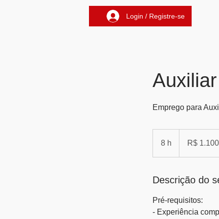
Login / Registre-se
Auxilia
Emprego para Auxil
1.100
Reais
8 h
8
R$ 1.100
brasileiros
h
Descrição do s
Pré-requisitos:
- Experiência com