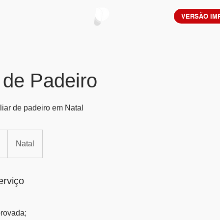
VERSÃO IM
r de Padeiro
iar de padeiro em Natal
Natal
erviço
provada;